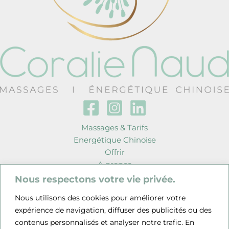
Massages & Tarifs
Energétique Chinoise
Offrir
A propos
Contact
Nous respectons votre vie privée.
Coralie Naud
Nous utilisons des cookies pour améliorer votre
Cabinet Massages personnalisés et Énergétique Chinoise à
expérience de navigation, diffuser des publicités ou des
La Caillère St Hilaire (85)
contenus personnalisés et analyser notre trafic. En